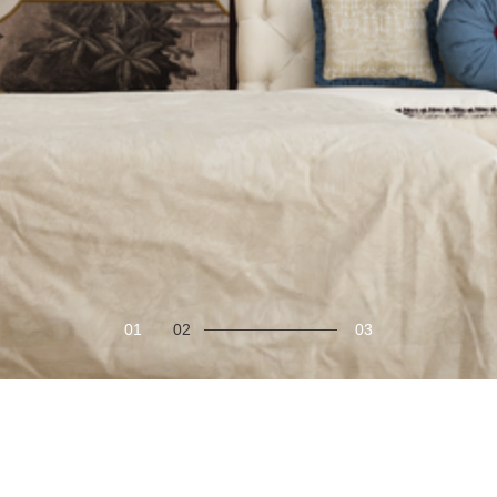
01
02
03